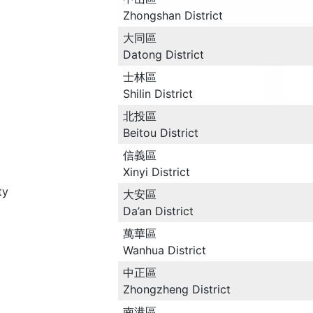
Zhongshan District
大同區
Datong District
士林區
Shilin District
北投區
Beitou District
信義區
Xinyi District
ty
大安區
Da’an District
萬華區
Wanhua District
中正區
Zhongzheng District
南港區