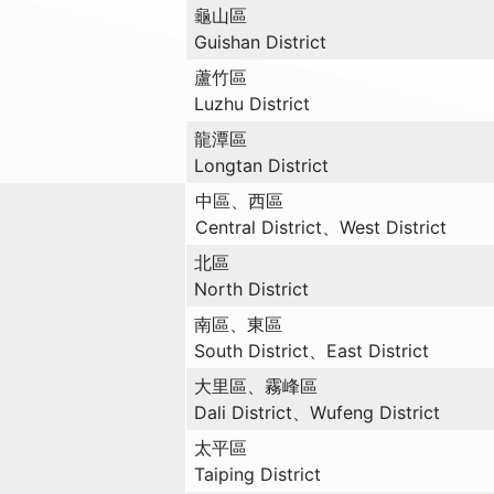
龜山區
Guishan District
蘆竹區
Luzhu District
龍潭區
Longtan District
中區、西區
Central District、West District
北區
North District
南區、東區
South District、East District
大里區、霧峰區
Dali District、Wufeng District
太平區
Taiping District