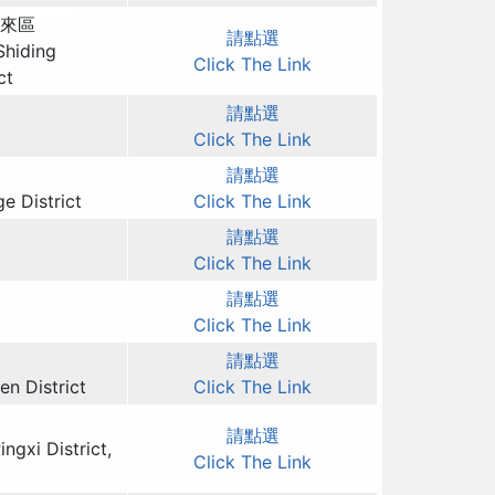
來區
請點選
Shiding
Click The Link
ct
請點選
Click The Link
請點選
ge District
Click The Link
請點選
Click The Link
請點選
Click The Link
請點選
en District
Click The Link
請點選
ingxi District,
Click The Link