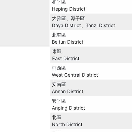
和平區
Heping District
大雅區、潭子區
Daya District、Tanzi District
北屯區
Beitun District
東區
East District
中西區
West Central District
安南區
Annan District
安平區
Anping District
北區
North District