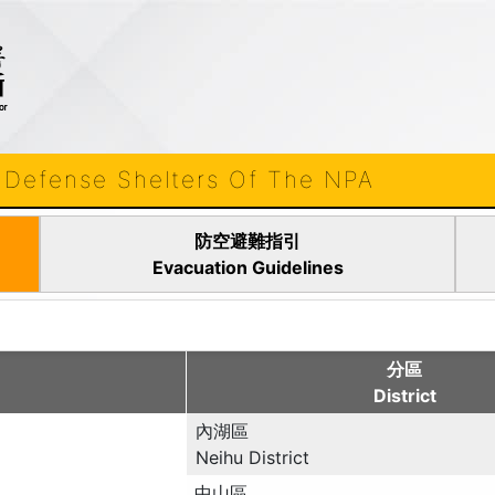
nse Shelters Of The NPA
防空避難指引
Evacuation Guidelines
分區
District
內湖區
Neihu District
中山區