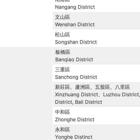
Nangang District
文山區
Wenshan District
松山區
Songshan District
板橋區
Banqiao District
三重區
Sanchong District
新莊區、蘆洲區、五股區、八里區
Xinzhuang District、Luzhou Distric
District, Bali District
中和區
Zhonghe District
永和區
Yonghe Distinct