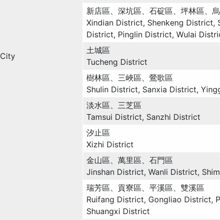
新店區、深坑區、石碇區、坪林區、烏
Xindian District, Shenkeng District, 
District, Pinglin District, Wulai Distri
土城區
City
Tucheng District
樹林區、三峽區、鶯歌區
Shulin District, Sanxia District, Ying
淡水區、三芝區
Tamsui District, Sanzhi District
汐止區
Xizhi District
金山區、萬里區、石門區
Jinshan District, Wanli District, Shim
瑞芳區、貢寮區、平溪區、雙溪區
Ruifang District, Gongliao District, P
Shuangxi District