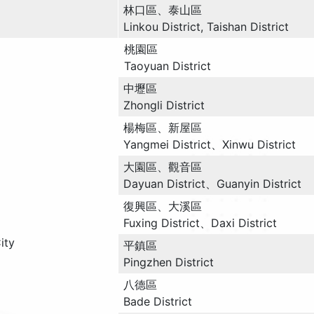
林口區、泰山區
Linkou District, Taishan District
桃園區
Taoyuan District
中壢區
Zhongli District
楊梅區、新屋區
Yangmei District、Xinwu District
大園區、觀音區
Dayuan District、Guanyin District
復興區、大溪區
Fuxing District、Daxi District
ity
平鎮區
Pingzhen District
八德區
Bade District